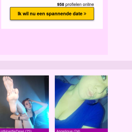
ustHoertjeDewi (25)
Angelique (24)