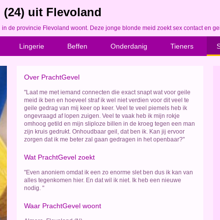
(24) uit Flevoland
 in de provincie Flevoland woont. Deze jonge blonde meid zoekt sex contact en gei
Lingerie
Beffen
Onderdanig
Tieners
Over PrachtGevel
"Laat me met iemand connecten die exact snapt wat voor geile
meid ik ben en hoeveel straf ik wel niet verdien voor dit veel te
geile gedrag van mij keer op keer. Veel te veel piemels heb ik
ongevraagd af lopen zuigen. Veel te vaak heb ik mijn rokje
omhoog getild en mijn sliploze billen in de kroeg tegen een man
zijn kruis gedrukt. Onhoudbaar geil, dat ben ik. Kan jij ervoor
zorgen dat ik me beter zal gaan gedragen in het openbaar?"
Wat PrachtGevel zoekt
"Even anoniem omdat ik een zo enorme slet ben dus ik kan van
alles tegenkomen hier. En dat wil ik niet. Ik heb een nieuwe
nodig. "
Waar PrachtGevel woont