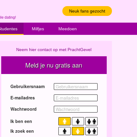
Neuk fans gezocht
le dating!
Studentes
Milfjes
Meedoen
Neem hier contact op met PrachtGevel