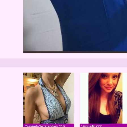
OrigineleSexstandjes (23)
Venna46 (23)