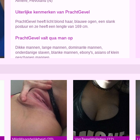
Almere, Flevoland (N)
Uiterlijke kenmerken van PrachtGevel
PrachtGevel heeft licht blond haar, blauwe ogen, een slank
postuur en ze heeft een lengte van 169 cm.
PrachtGevel valt qua man op
Dikke mannen, lange mannen, dominante mannen,
onderdanige slaven, blanke mannen, ebony's, asians of klein
geschapen mannen
MijnMaagdelijkheid (20)
VanTweeWalletjes (22)
L