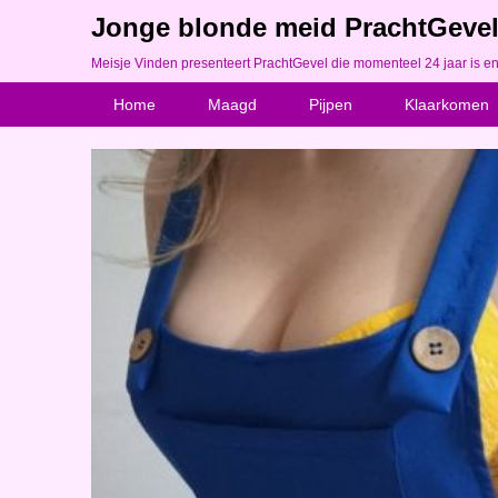
Jonge blonde meid PrachtGevel 
Meisje Vinden presenteert PrachtGevel die momenteel 24 jaar is en
Home
Maagd
Pijpen
Klaarkomen