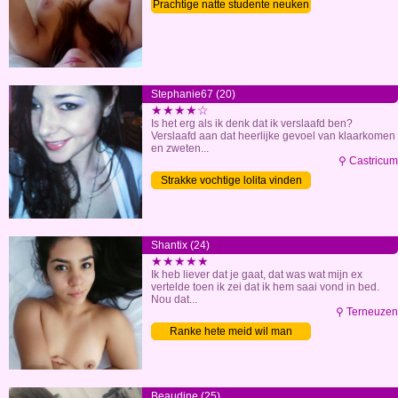
Prachtige natte studente neuken
Stephanie67 (20)
★★★★☆
Is het erg als ik denk dat ik verslaafd ben?
Verslaafd aan dat heerlijke gevoel van klaarkomen
en zweten...
⚲ Castricum
Strakke vochtige lolita vinden
Shantix (24)
★★★★★
Ik heb liever dat je gaat, dat was wat mijn ex
vertelde toen ik zei dat ik hem saai vond in bed.
Nou dat...
⚲ Terneuzen
Ranke hete meid wil man
Beaudine (25)