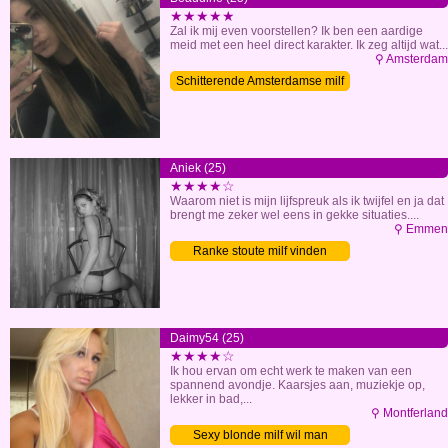
★★★★★
Zal ik mij even voorstellen? Ik ben een aardige
meid met een heel direct karakter. Ik zeg altijd wat...
⚲ Amsterdam
Schitterende Amsterdamse milf
wil man
Aniek (25)
★★★★☆
Waarom niet is mijn lijfspreuk als ik twijfel en ja dat
brengt me zeker wel eens in gekke situaties....
⚲ Emmen
Ranke stoute milf vinden
Daimy54 (25)
★★★★☆
Ik hou ervan om echt werk te maken van een
spannend avondje. Kaarsjes aan, muziekje op,
lekker in bad,...
⚲ Montferland
Sexy blonde milf wil man