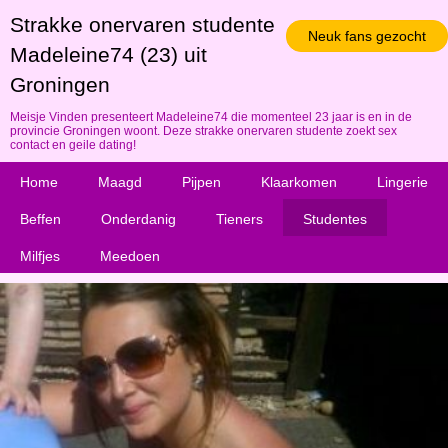
Strakke onervaren studente
Neuk fans gezocht
Madeleine74 (23) uit
Groningen
Meisje Vinden presenteert Madeleine74 die momenteel 23 jaar is en in de
provincie Groningen woont. Deze strakke onervaren studente zoekt sex
contact en geile dating!
Home
Maagd
Pijpen
Klaarkomen
Lingerie
Beffen
Onderdanig
Tieners
Studentes
Milfjes
Meedoen