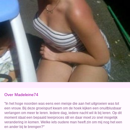
Over Madeleine74
"In het hoge noorden was eens een meisje die aan het uitgroeien was tot
een vrouw. Bij deze groeispurt kwam om de hoek kijken een onuitblusbaar
verlangen om meer te leren. Iedere dag, iedere nacht wil ik bij leren. Op dit
moment staat een bepaald leerproces stil en daar moet zo snel mogelijk
verandering in komen. Welke iets oudere man heeft zin om mij nog het een
en ander bij te brengen?"